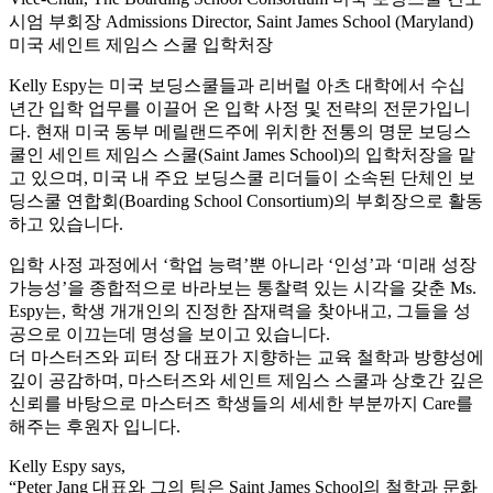
시엄 부회장
Admissions Director, Saint James School (Maryland)
미국 세인트 제임스 스쿨 입학처장
Kelly Espy는 미국 보딩스쿨들과 리버럴 아츠 대학에서 수십
년간 입학 업무를 이끌어 온 입학 사정 및 전략의 전문가입니
다. 현재 미국 동부 메릴랜드주에 위치한 전통의 명문 보딩스
쿨인 세인트 제임스 스쿨(Saint James School)의 입학처장을 맡
고 있으며, 미국 내 주요 보딩스쿨 리더들이 소속된 단체인 보
딩스쿨 연합회(Boarding School Consortium)의 부회장으로 활동
하고 있습니다.
입학 사정 과정에서 ‘학업 능력’뿐 아니라 ‘인성’과 ‘미래 성장
가능성’을 종합적으로 바라보는 통찰력 있는 시각을 갖춘 Ms.
Espy는, 학생 개개인의 진정한 잠재력을 찾아내고, 그들을 성
공으로 이끄는데 명성을 보이고 있습니다.
더 마스터즈와 피터 장 대표가 지향하는 교육 철학과 방향성에
깊이 공감하며, 마스터즈와 세인트 제임스 스쿨과 상호간 깊은
신뢰를 바탕으로 마스터즈 학생들의 세세한 부분까지 Care를
해주는 후원자 입니다.
Kelly Espy says,
“Peter Jang 대표와 그의 팀은 Saint James School의 철학과 문화