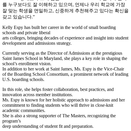
를 누구보다도 잘 이해하고 있으며, 언제나 우리 학교에 가장
잘 맞는 학생을 면밀하고, 신중하게 추천해주고 있다는 확신을
갖고 있습니다.”
Kelly Espy has built her career in the world of small boarding
schools and private liberal
arts colleges, bringing decades of experience and insight into student
development and admissions strategy.
Currently serving as the Director of Admissions at the prestigious
Saint James School in Maryland, she plays a key role in shaping the
school’s enrollment vision.
In addition to her work at Saint James, Ms. Espy is the Vice-Chair
of the Boarding School Consortium, a prominent network of leading
U.S. boarding schools.
In this role, she helps foster collaboration, best practices, and
innovation across member institutions.
Ms. Espy is known for her holistic approach to admissions and her
commitment to finding students who will thrive in close-knit
academic communities.
She is also a strong supporter of The Masters, recognizing the
program’s
deep understanding of student fit and preparation.