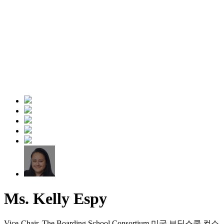
Ms. Kelly Espy
Vice-Chair, The Boarding School Consortium
미국 보딩스쿨 컨소